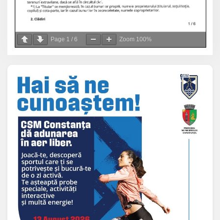
Page
1
/
6
Zoom
100%