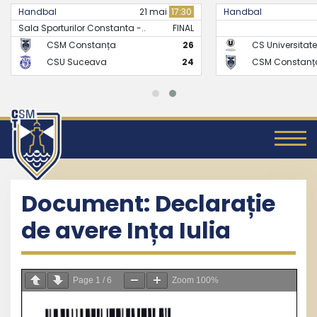
Handbal
21 mai
17:30
Handbal
Sala Sporturilor Constanta -..
FINAL
CSM Constanța
26
CS Universitate
CSU Suceava
24
CSM Constanț
Document: Declarație
de avere Ința Iulia
Page
1
/
6
Zoom
100%