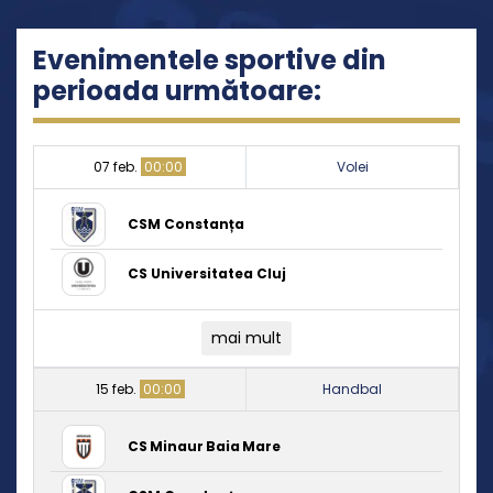
Evenimentele sportive din
perioada următoare:
07 feb.
00:00
Volei
CSM Constanța
CS Universitatea Cluj
mai mult
15 feb.
00:00
Handbal
CS Minaur Baia Mare