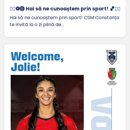
🏃‍♀️⚽🏐 Hai să ne cunoaștem prin sport! 🏀🤸‍♂️
Hai să ne cunoaștem prin sport! CSM Constanța
te invită la o zi plină de…