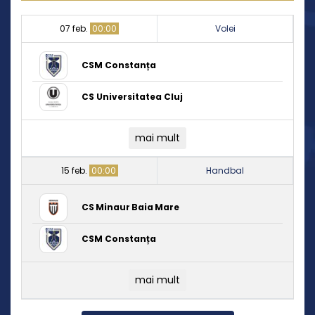
07 feb.
00:00
Volei
CSM Constanța
CS Universitatea Cluj
mai mult
15 feb.
00:00
Handbal
CS Minaur Baia Mare
CSM Constanța
mai mult