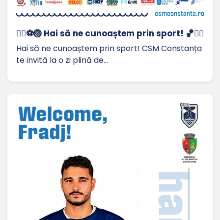
🏃‍♀️⚽🏐 Hai să ne cunoaștem prin sport! 🏀🤸‍♂️
Hai să ne cunoaștem prin sport! CSM Constanța
te invită la o zi plină de…