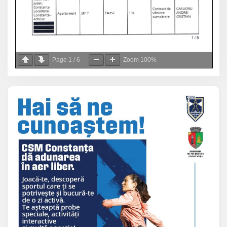
Page
1
/
6
Zoom
100%