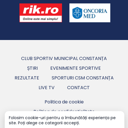
CLUB SPORTIV MUNICIPAL CONSTANȚA
ȘTIRI
EVENIMENTE SPORTIVE
REZULTATE
SPORTURI CSM CONSTANȚA
LIVE TV
CONTACT
Politica de cookie
Politica de confidentialitate
Folosim cookie-uri pentru a îmbunătăți experiența pe
site. Poți alege ce categorii accepți.
Copyright ©2026 CSM Constanța - Club Sportiv