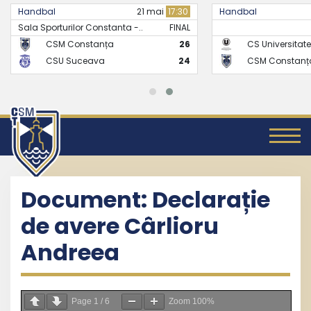
Handbal
21 mai
17:30
Handbal
Sala Sporturilor Constanta -..
FINAL
CSM Constanța
26
CS Universitate
CSU Suceava
24
CSM Constanț
Document: Declarație
de avere Cârlioru
Andreea
Page
1
/
6
Zoom
100%