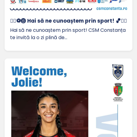
🏃‍♀️⚽🏐 Hai să ne cunoaștem prin sport! 🏀🤸‍♂️
Hai să ne cunoaștem prin sport! CSM Constanța
te invită la o zi plină de…