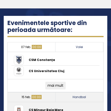
Evenimentele sportive din
perioada următoare:
07 feb.
00:00
Volei
CSM Constanța
CS Universitatea Cluj
mai mult
15 feb.
00:00
Handbal
CS Minaur Baia Mare