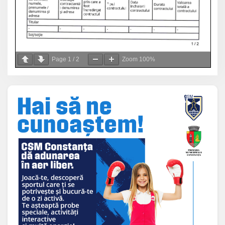
Page
1
/
2
Zoom
100%