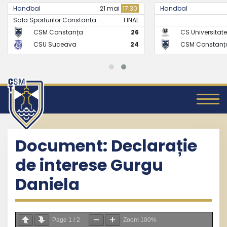
Handbal
21 mai
17:30
Handbal
Sala Sporturilor Constanta -..
FINAL
CSM Constanța
26
CS Universitate
CSU Suceava
24
CSM Constanț
Document: Declarație
de interese Gurgu
Daniela
Page
1
/
2
Zoom
100%