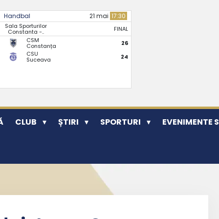
Handbal
21 mai
17:30
Sala Sporturilor
FINAL
Constanta -..
CSM
26
Constanța
CSU
24
Suceava
Ă
CLUB
ȘTIRI
SPORTURI
EVENIMENTE 