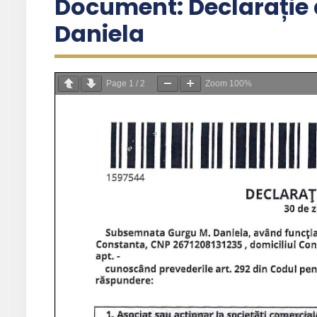
Document: Declarație 
Daniela
Page
1
/
2
Zoom
100%