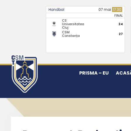
Handbal
07 mai
17:30
FINAL
CS
Universitatea
24
Cluj
CSM
27
Constanța
PRISMA – EU
ACAS