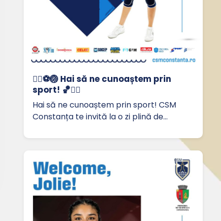
🏃‍♀️⚽🏐 Hai să ne cunoaștem prin
sport! 🏀🤸‍♂️
Hai să ne cunoaștem prin sport! CSM
Constanța te invită la o zi plină de…