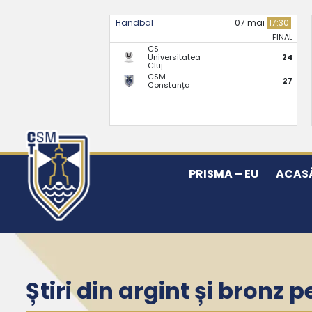
Handbal
07 mai
17:30
FINAL
CS
Universitatea
24
Cluj
CSM
27
Constanța
PRISMA – EU
ACAS
Știri din argint și bronz 