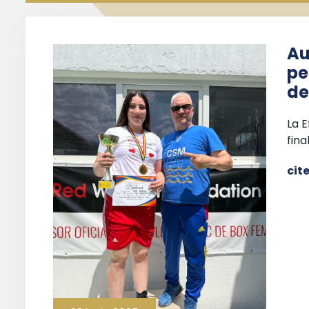
Au
pe
de
La E
fina
cit