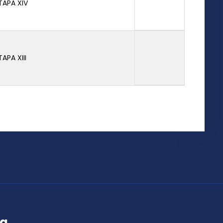
TAPA XIV
TAPA XIII
ța