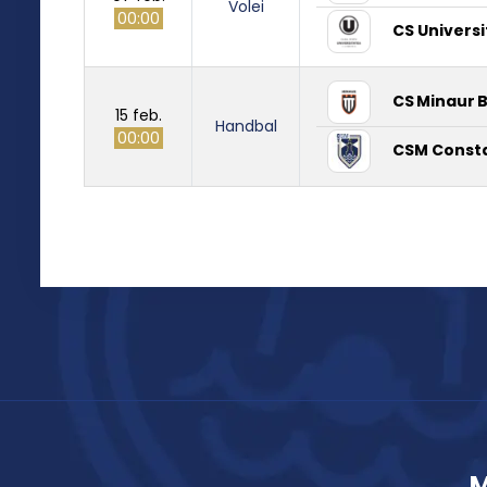
Volei
00:00
CS Universi
CS Minaur 
15 feb.
Handbal
00:00
CSM Const
M