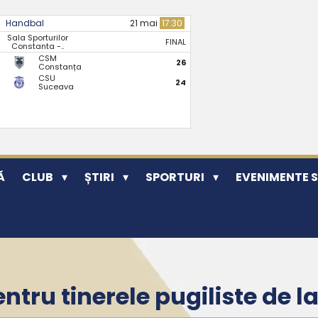
Handbal
21 mai
17:30
Sala Sporturilor
FINAL
Constanta -..
CSM
26
Constanța
CSU
24
Suceava
Ă
CLUB
ȘTIRI
SPORTURI
EVENIMENTE 
pentru tinerele pugiliste de