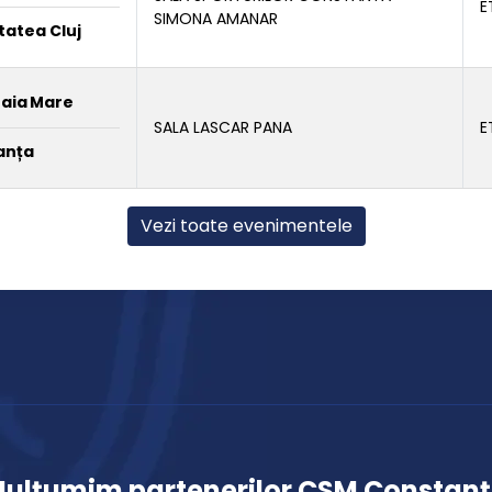
E
SIMONA AMANAR
tatea Cluj
Baia Mare
SALA LASCAR PANA
E
anța
Vezi toate evenimentele
ulțumim partenerilor CSM Constan