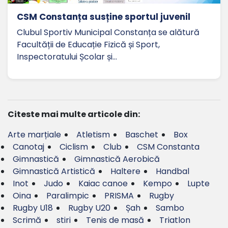
CSM Constanța susține sportul juvenil
Clubul Sportiv Municipal Constanța se alătură
Facultății de Educație Fizică și Sport,
Inspectoratului Școlar și…
Citeste mai multe articole din:
Arte marțiale
Atletism
Baschet
Box
Canotaj
Ciclism
Club
CSM Constanta
Gimnastică
Gimnastică Aerobică
Gimnastică Artistică
Haltere
Handbal
Inot
Judo
Kaiac canoe
Kempo
Lupte
Oina
Paralimpic
PRISMA
Rugby
Rugby U18
Rugby U20
Șah
Sambo
Scrimă
stiri
Tenis de masă
Triatlon