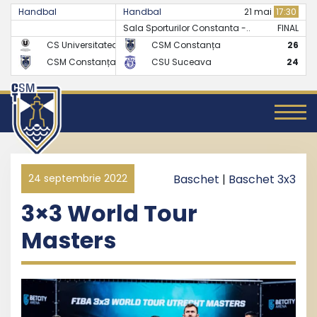
Handbal
Handbal
07 mai
17:30
21 mai
17:30
Sala Sporturilor Constanta -..
FINAL
FINAL
CS Universitatea Cluj
CSM Constanța
24
26
CSM Constanța
CSU Suceava
27
24
24 septembrie 2022
Baschet
|
Baschet 3x3
3×3 World Tour
Masters