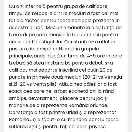
Cu o zi infernală pentru grupa de calificare,
timpul de refacere dintre meciuri a fost cel mai
fatidic factor pentru toate echipele prezente în
această grupă. Meciuri amânate la o distanță de
5 ore, după care meciuri la foc continuu pentru
oricine ar fi câștigat. Iar Constanța s-a aflat în
postura de echipă calificată în grupele
principale, unde, după un timp de 4-5 ore în care
trebuia să stea în stand by pentru debut, s-a
calificat mai departe înscriind cel puțin 20 de
puncte în primele două meciuri (20-21 vs Veneția
și 21-20 vs Ventspils). Atitudinea băieților a fost
exact cea care ne-a fost etichetă ani la rând:
ambiție, devotament, plăcere pentru joc și
mândrie de a reprezenta România oriunde.
Constanța a fost printre uriași și a reprezentat
România… și a făcut-o cu mândrie pentru toată
suflarea 3×3 și pentru toți cei care privesc