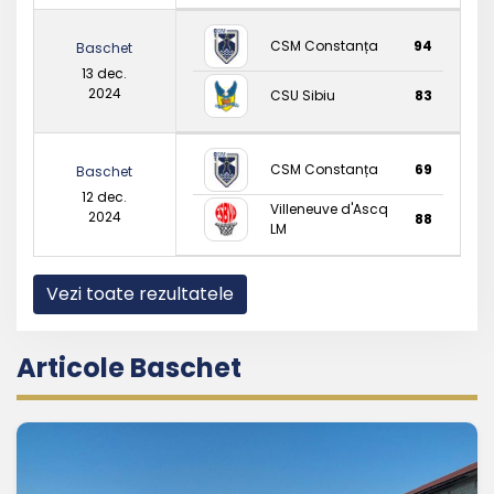
CSM Constanța
94
Baschet
13 dec.
2024
CSU Sibiu
83
CSM Constanța
69
Baschet
12 dec.
Villeneuve d'Ascq
2024
88
LM
Vezi toate rezultatele
Articole Baschet