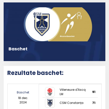
Baschet
Rezultate baschet:
Villeneuve d'Ascq
91
Baschet
LM
18 dec.
2024
CSM Constanța
71