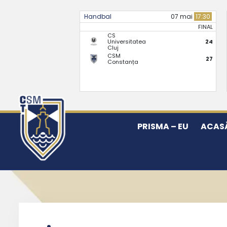
Handbal
07 mai
17:30
FINAL
CS
Universitatea
24
Cluj
CSM
27
Constanța
PRISMA – EU
ACAS