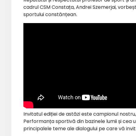
cadrul CSM Constața, Andrei Szemerjai, vorbește 
sportului constănțean.
Invitatul ediției de astăzi este campionul nostru,
Performanța sportivă din bazinele lumii și cea u
principalele teme ale dialogului pe care vă invi