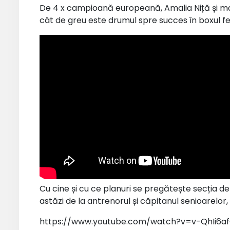
De 4 x campioană europeană, Amalia Niță și ma
cât de greu este drumul spre succes în boxul fe
Cu cine și cu ce planuri se pregătește secția d
astăzi de la antrenorul și căpitanul senioarelor
https://www.youtube.com/watch?v=v-QhIi6af