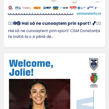
🏃‍♀️⚽🏐 Hai să ne cunoaștem prin sport! 🏀🤸‍♂️
Hai să ne cunoaștem prin sport! CSM Constanța
te invită la o zi plină de…