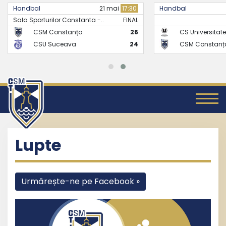
Handbal
21 mai
17:30
Handbal
Sala Sporturilor Constanta -..
FINAL
CSM Constanța
26
CS Universitate
CSU Suceava
24
CSM Constanț
Lupte
Urmărește-ne pe Facebook »