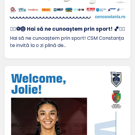
🏃‍♀️⚽🏐 Hai să ne cunoaștem prin sport! 🏀🤸‍♂️
Hai să ne cunoaștem prin sport! CSM Constanța
te invită la o zi plină de…