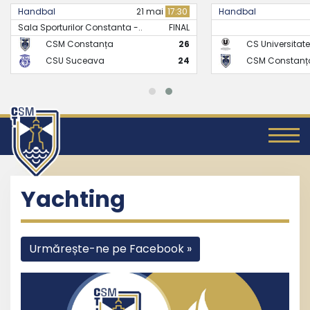
Handbal
21 mai
17:30
Handbal
Sala Sporturilor Constanta -..
FINAL
CSM Constanța
26
CS Universitate
CSU Suceava
24
CSM Constanț
Yachting
Urmărește-ne pe Facebook »