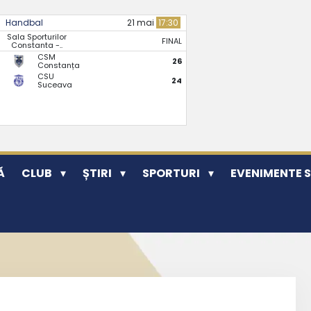
Handbal
21 mai
17:30
Sala Sporturilor
FINAL
Constanta -..
CSM
26
Constanța
CSU
24
Suceava
Ă
CLUB
ȘTIRI
SPORTURI
EVENIMENTE 