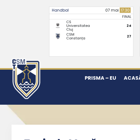
Handbal
07 mai
17:30
FINAL
CS
Universitatea
24
Cluj
CSM
27
Constanța
PRISMA – EU
ACAS