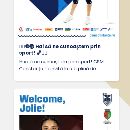
🏃‍♀️⚽🏐 Hai să ne cunoaștem prin
sport! 🏀🤸‍♂️
Hai să ne cunoaștem prin sport! CSM
Constanța te invită la o zi plină de…