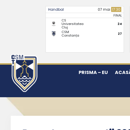
Handbal
07 mai
17:30
FINAL
CS
Universitatea
24
Cluj
CSM
27
Constanța
PRISMA – EU
ACAS