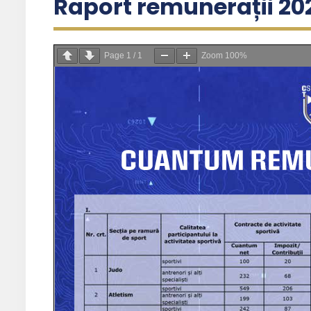
Raport remunerații 20
Page
1
/
1
Zoom
100%