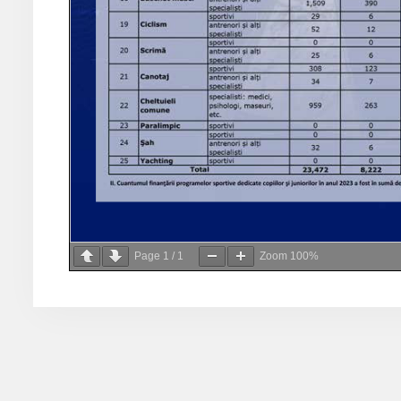
Page
1
/
1
Zoom
100%