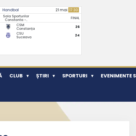
Handbal
21 mai
17:30
Sala Sporturilor
FINAL
Constanta -..
CSM
26
Constanța
CSU
24
Suceava
Ă
CLUB
ȘTIRI
SPORTURI
EVENIMENTE 