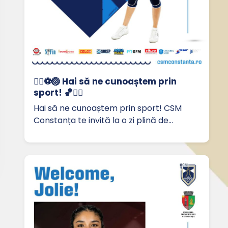
🏃‍♀️⚽🏐 Hai să ne cunoaștem prin
sport! 🏀🤸‍♂️
Hai să ne cunoaștem prin sport! CSM
Constanța te invită la o zi plină de…