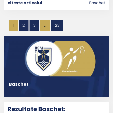
citește articolul
Baschet
Paginație
1
2
3
…
23
articole
Baschet
Rezultate Baschet: