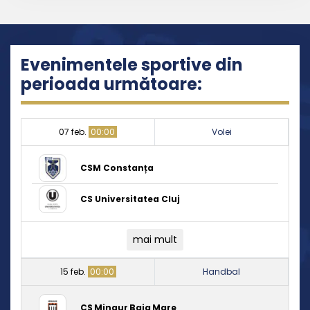
Evenimentele sportive din
perioada următoare:
07 feb.
00:00
Volei
CSM Constanța
CS Universitatea Cluj
mai mult
15 feb.
00:00
Handbal
CS Minaur Baia Mare