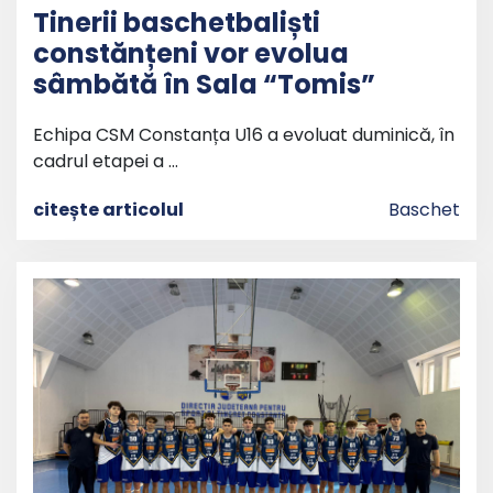
Tinerii baschetbaliști
constănțeni vor evolua
sâmbătă în Sala “Tomis”
Echipa CSM Constanța U16 a evoluat duminică, în
cadrul etapei a …
citește articolul
Baschet