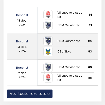
Villeneuve d'Ascq
91
Baschet
LM
18 dec.
2024
CSM Constanța
71
CSM Constanța
94
Baschet
13 dec.
2024
CSU Sibiu
83
CSM Constanța
69
Baschet
12 dec.
Villeneuve d'Ascq
2024
88
LM
Vezi toate rezultatele