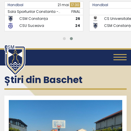
Handbal
21 mai
17:30
Handbal
Sala Sporturilor Constanta -..
FINAL
CSM Constanța
26
CS Universitate
CSU Suceava
24
CSM Constanț
Știri din Baschet