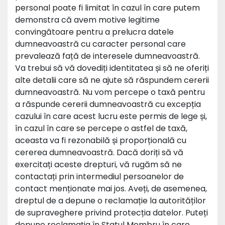
personal poate fi limitat în cazul în care putem
demonstra că avem motive legitime
convingătoare pentru a prelucra datele
dumneavoastră cu caracter personal care
prevalează față de interesele dumneavoastră.
Va trebui să vă dovediți identitatea și să ne oferiți
alte detalii care să ne ajute să răspundem cererii
dumneavoastră. Nu vom percepe o taxă pentru
a răspunde cererii dumneavoastră cu excepția
cazului în care acest lucru este permis de lege și,
în cazul în care se percepe o astfel de taxă,
aceasta va fi rezonabilă și proporțională cu
cererea dumneavoastră. Dacă doriți să vă
exercitați aceste drepturi, vă rugăm să ne
contactați prin intermediul persoanelor de
contact menționate mai jos. Aveți, de asemenea,
dreptul de a depune o reclamație la autorităților
de supraveghere privind protecția datelor. Puteți
depune reclamația în Statul Membru în care