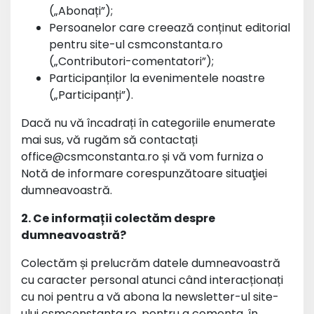
(„Abonați”);
Persoanelor care creează conținut editorial
pentru site-ul csmconstanta.ro
(„Contributori-comentatori”);
Participanților la evenimentele noastre
(„Participanți”).
Dacă nu vă încadrați în categoriile enumerate
mai sus, vă rugăm să contactați
office@csmconstanta.ro și vă vom furniza o
Notă de informare corespunzătoare situaţiei
dumneavoastră.
2. Ce informații colectăm despre
dumneavoastră?
Colectăm și prelucrăm datele dumneavoastră
cu caracter personal atunci când interacționați
cu noi pentru a vă abona la newsletter-ul site-
ului csmconstanta.ro, pentru a comenta, în