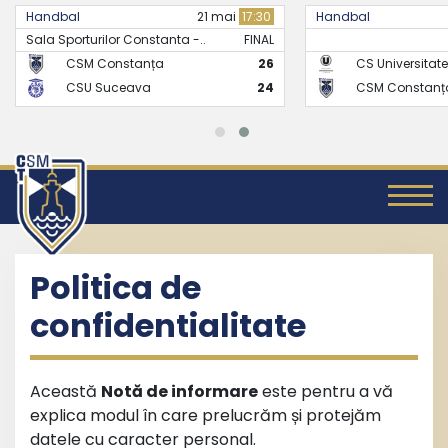
Handbal
21 mai
17:30
Handbal
Sala Sporturilor Constanta -..
FINAL
CSM Constanța
26
CS Universitate
CSU Suceava
24
CSM Constanț
Politica de
confidentialitate
Această
Notă de informare
este pentru a vă
explica modul în care prelucrăm și protejăm
datele cu caracter personal.