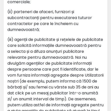
comerciale;
(ii) parteneri de afaceri, furnizori și
subcontractanți pentru executarea tuturor
contractelor pe care le încheiem cu
dumneavoastră;
(iii) agenții de publicitate și rețelele de publicitate
care solicită informațiile dumneavoastră pentru
a selecta și a difuza anunțuri publicitare
relevante pentru dumneavoastră. Noi nu
divulgăm agențiilor de publicitate informații
despre persoane care pot fi identificate, dar le
vom furniza informații agregate despre Utilizatorii
noștri (de exemplu, putem informa că 1500 de
bărbați și/ sau femei cu vârste sub 35 de ani au
dat click pe un mesaj publicitar într-o anumită
zi/ un anumit interval de timp). De asemenea,
putem utiliza astfel de informații agregate pentru
a ajuta agențiile de publicitate să ajungă la tipul