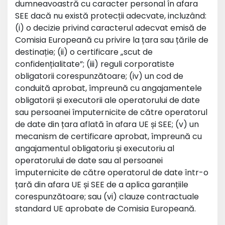
dumneavoastră cu caracter personal în afara
SEE dacă nu există protecții adecvate, incluzând:
(i) o decizie privind caracterul adecvat emisă de
Comisia Europeană cu privire la țara sau țările de
destinație; (ii) o certificare „scut de
confidențialitate”; (iii) reguli corporatiste
obligatorii corespunzătoare; (iv) un cod de
conduită aprobat, împreună cu angajamentele
obligatorii și executorii ale operatorului de date
sau persoanei împuternicite de către operatorul
de date din țara aflată în afara UE și SEE; (v) un
mecanism de certificare aprobat, împreună cu
angajamentul obligatoriu și executoriu al
operatorului de date sau al persoanei
împuternicite de către operatorul de date într-o
țară din afara UE și SEE de a aplica garanțiile
corespunzătoare; sau (vi) clauze contractuale
standard UE aprobate de Comisia Europeană.