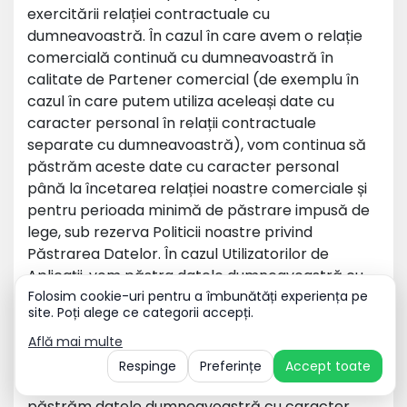
exercitării relației contractuale cu
dumneavoastră. În cazul în care avem o relație
comercială continuă cu dumneavoastră în
calitate de Partener comercial (de exemplu în
cazul în care putem utiliza aceleași date cu
caracter personal în relații contractuale
separate cu dumneavoastră), vom continua să
păstrăm aceste date cu caracter personal
până la încetarea relației noastre comerciale și
pentru perioada minimă de păstrare impusă de
lege, sub rezerva Politicii noastre privind
Păstrarea Datelor. În cazul Utilizatorilor de
Aplicații, vom păstra datele dumneavoastră cu
caracter personal pentru perioada în care
Folosim cookie-uri pentru a îmbunătăți experiența pe
site. Poți alege ce categorii accepți.
Aplicația Mobilă este descărcată sau perioada
indicată de legislația relevantă, sub rezerva
Află mai multe
Politicii noastre privind Păstrarea Datelor. Dacă
Respinge
Preferințe
Accept toate
doriți mai multe informații despre cât timp
păstrăm datele dumneavoastră cu caracter