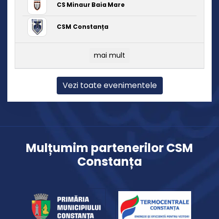
CS Minaur Baia Mare
CSM Constanța
mai mult
Vezi toate evenimentele
Mulțumim partenerilor CSM
Constanța