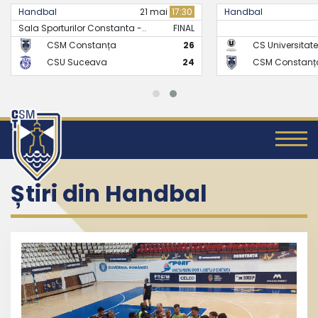
Handbal
21 mai
17:30
Handbal
Sala Sporturilor Constanta -..
FINAL
CSM Constanța
26
CS Universitate
CSU Suceava
24
CSM Constanț
Știri din Handbal