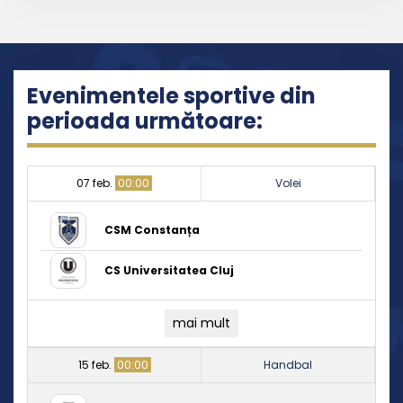
Evenimentele sportive din
perioada următoare:
07 feb.
00:00
Volei
CSM Constanța
CS Universitatea Cluj
mai mult
15 feb.
00:00
Handbal