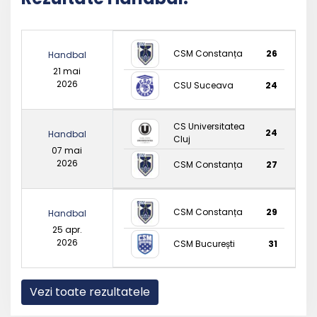
CSM Constanța
26
Handbal
21 mai
2026
CSU Suceava
24
CS Universitatea
24
Handbal
Cluj
07 mai
2026
CSM Constanța
27
CSM Constanța
29
Handbal
25 apr.
2026
CSM București
31
Vezi toate rezultatele