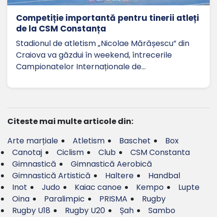
Competiție importantă pentru tinerii atleți
de la CSM Constanța
Stadionul de atletism „Nicolae Mărășescu” din
Craiova va găzdui în weekend, întrecerile
Campionatelor Internaționale de…
Citeste mai multe articole din:
Arte marțiale
Atletism
Baschet
Box
Canotaj
Ciclism
Club
CSM Constanta
Gimnastică
Gimnastică Aerobică
Gimnastică Artistică
Haltere
Handbal
Inot
Judo
Kaiac canoe
Kempo
Lupte
Oina
Paralimpic
PRISMA
Rugby
Rugby U18
Rugby U20
Șah
Sambo