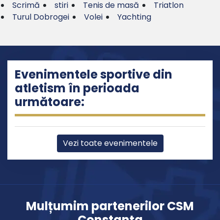
Scrimă
stiri
Tenis de masă
Triatlon
Turul Dobrogei
Volei
Yachting
Evenimentele sportive din
atletism în perioada
următoare:
Vezi toate evenimentele
Mulțumim partenerilor CSM
Constanța