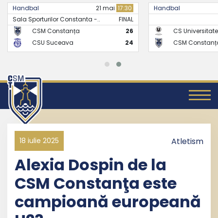
Handbal
21 mai
17:30
Handbal
Sala Sporturilor Constanta -..
FINAL
CSM Constanța
26
CS Universitate
CSU Suceava
24
CSM Constanț
18 iulie 2025
Atletism
Alexia Dospin de la
CSM Constanţa este
campioană europeană