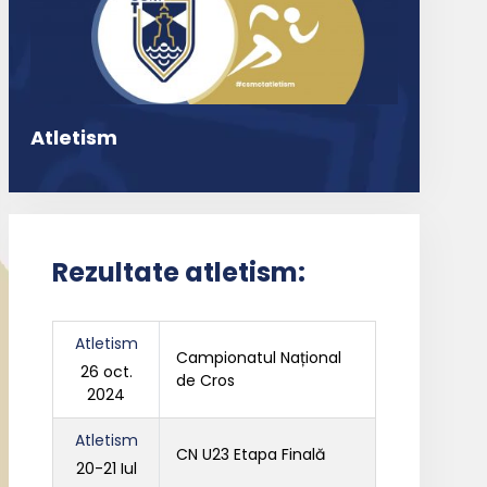
Atletism
Rezultate atletism:
Atletism
Campionatul Național
26 oct.
de Cros
2024
Atletism
CN U23 Etapa Finală
20-21 Iul