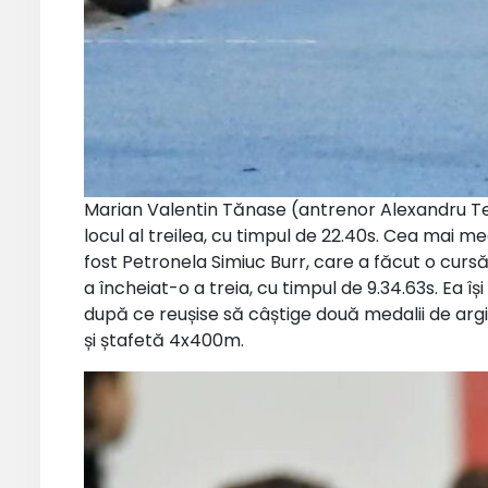
Marian Valentin Tănase (antrenor Alexandru Te
locul al treilea, cu timpul de 22.40s. Cea mai 
fost Petronela Simiuc Burr, care a făcut o curs
a încheiat-o a treia, cu timpul de 9.34.63s. Ea î
după ce reușise să câștige două medalii de argi
și ștafetă 4x400m.