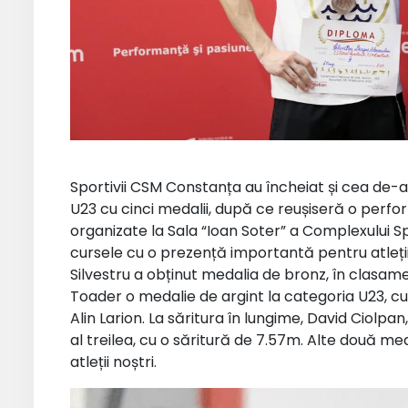
Sportivii CSM Constanța au încheiat și cea de-a
U23 cu cinci medalii, după ce reușiseră o perfor
organizate la Sala “Ioan Soter” a Complexului Spo
cursele cu o prezență importantă pentru atleți
Silvestru a obținut medalia de bronz, în clasamen
Toader o medalie de argint la categoria U23, cu 
Alin Larion. La săritura în lungime, David Ciolpan
al treilea, cu o săritură de 7.57m. Alte două m
atleții noștri.