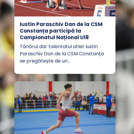
Iustin Paraschiv Dan de la CSM
Constanța participă la
Campionatul Național U18
Tânărul dar talentatul atlet Iustin
Paraschiv Dan de la CSM Constanța
se pregătește de un…