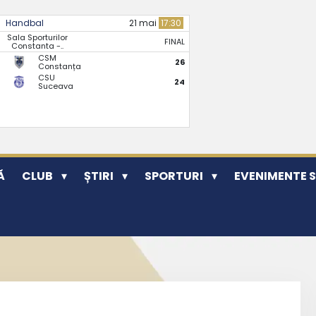
Handbal
21 mai
17:30
Sala Sporturilor
FINAL
Constanta -..
CSM
26
Constanța
CSU
24
Suceava
Ă
CLUB
ȘTIRI
SPORTURI
EVENIMENTE 