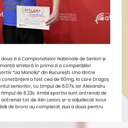
 doua zi a Campionatelor Naționale de Seniori și
manță similară în prima zi a competițiilor
rtiv “Lia Manoliu” din București. Una dintre
i constănțeni a fost cea de 60mg, la care Dragoș
tul seniorilor, cu timpul de 8.07s, iar Alexandru
timpul de 8.23s. Ambii sportivi sunt antrenați de
, antrenat tot de Alin Larion, și-a adjudecat locul
edalii de bronz au completat ziua a doua pentru