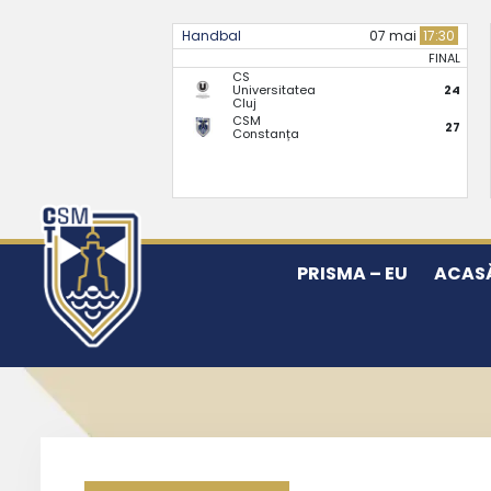
Handbal
07 mai
17:30
FINAL
CS
Universitatea
24
Cluj
CSM
27
Constanța
PRISMA – EU
ACAS