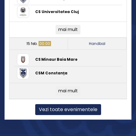
CS Universitatea Cluj
mai mult
15 feb.
00:00
Handbal
CS Minaur Baia Mare
CSM Constanța
mai mult
Vezi toate evenimentele