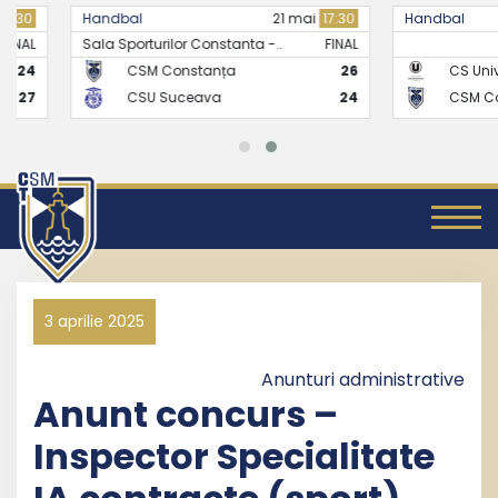
Handbal
21 mai
17:30
Handbal
Sala Sporturilor Constanta -..
FINAL
CSM Constanța
26
CS Universitate
CSU Suceava
24
CSM Constanț
3 aprilie 2025
Anunturi administrative
Anunt concurs –
Inspector Specialitate