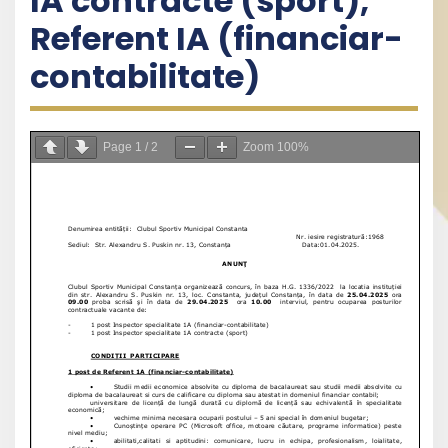
IA contracte (sport),
Referent IA (financiar-
contabilitate)
Page
1
/
2
Zoom
100%