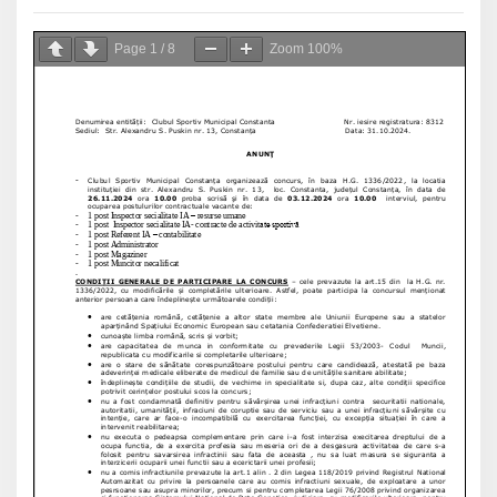
Page
1
/
8
Zoom
100%