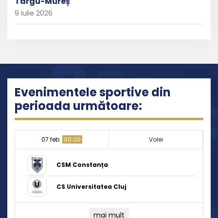
Târgu-Mureș
9 iulie 2026
Evenimentele sportive din
perioada următoare:
07 feb.
00:00
Volei
CSM Constanța
CS Universitatea Cluj
mai mult