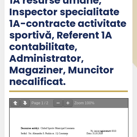
1A resurse umane,
Inspector specialitate
1A-contracte activitate
sportivă, Referent 1A
contabilitate,
Administrator,
Magaziner, Muncitor
necalificat.
Page
1
/
2
Zoom
100%