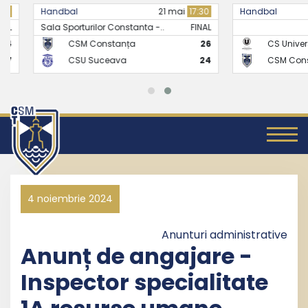
Handbal
21 mai
17:30
Handbal
Sala Sporturilor Constanta -..
FINAL
CSM Constanța
26
CS Universitate
CSU Suceava
24
CSM Constanț
4 noiembrie 2024
Anunturi administrative
Anunț de angajare -
Inspector specialitate