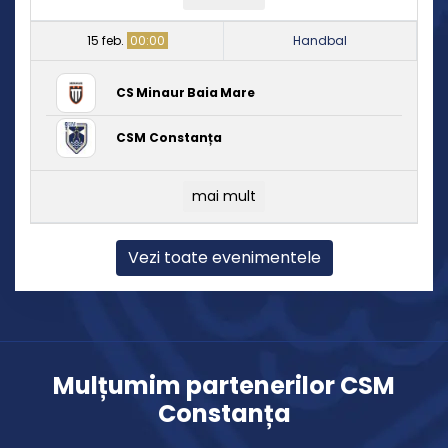
15 feb.
00:00
Handbal
CS Minaur Baia Mare
CSM Constanța
mai mult
Vezi toate evenimentele
Mulțumim partenerilor CSM
Constanța