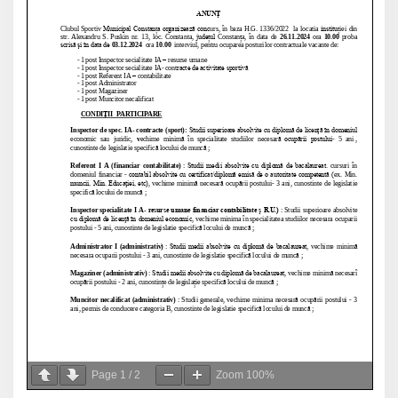
Page
1
/
2
Zoom
100%