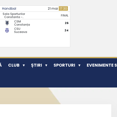
Handbal
21 mai
17:30
Sala Sporturilor
FINAL
Constanta -..
CSM
26
Constanța
CSU
24
Suceava
Ă
CLUB
ȘTIRI
SPORTURI
EVENIMENTE 