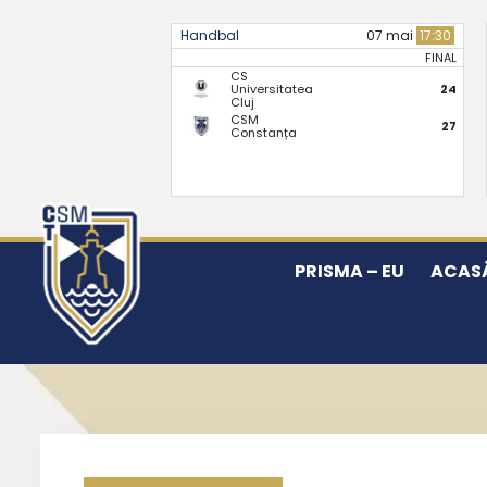
Handbal
07 mai
17:30
FINAL
CS
Universitatea
24
Cluj
CSM
27
Constanța
PRISMA – EU
ACAS