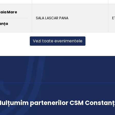
Baia Mare
SALA LASCAR PANA
E
anța
Vezi toate evenimentele
ulțumim partenerilor CSM Constan