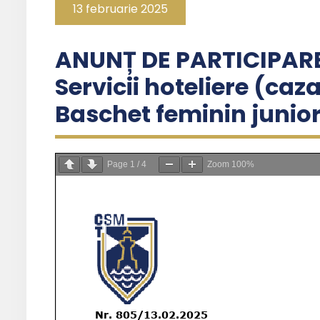
13 februarie 2025
ANUNȚ DE PARTICIPAR
Servicii hoteliere (caz
Baschet feminin junio
Page
1
/
4
Zoom
100%