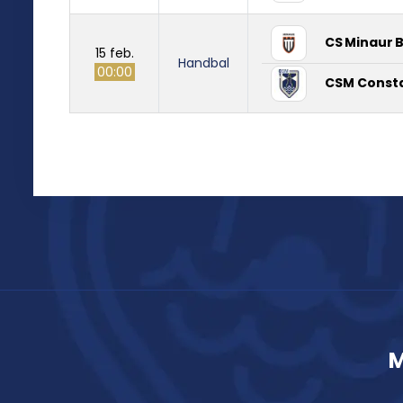
CS Minaur 
15 feb.
Handbal
00:00
CSM Const
M