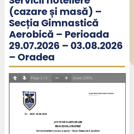
Servicii hoteliere
(cazare și masă) –
Secția Gimnastică
Aerobică – Perioada
29.07.2026 – 03.08.2026
– Oradea
Page
1
/
3
Zoom
100%