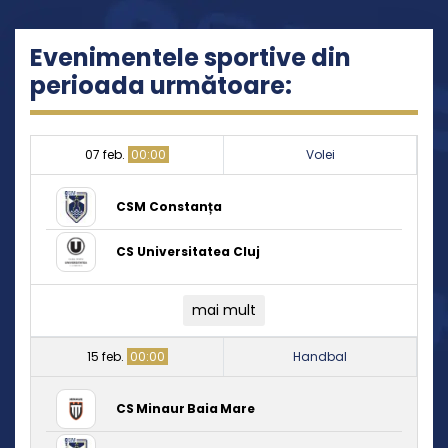
Evenimentele sportive din
perioada următoare:
07 feb.
00:00
Volei
CSM Constanța
CS Universitatea Cluj
mai mult
15 feb.
00:00
Handbal
CS Minaur Baia Mare