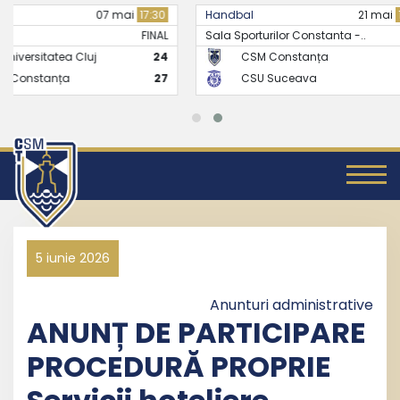
Handbal
21 mai
17:30
Handbal
Sala Sporturilor Constanta -..
FINAL
CSM Constanța
26
CS Universitate
CSU Suceava
24
CSM Constanț
5 iunie 2026
Anunturi administrative
ANUNȚ DE PARTICIPARE
PROCEDURĂ PROPRIE