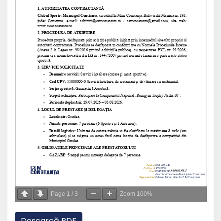
Page
1
/
3
Zoom
100%
Descarcă PDF