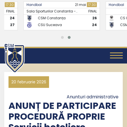
Handbal
21 mai
17:30
Handbal
Sala Sporturilor Constanta -..
FINAL
CSM Constanța
26
CS Universitate
CSU Suceava
24
CSM Constanț
20 februarie 2026
Anunturi administrative
ANUNȚ DE PARTICIPARE
PROCEDURĂ PROPRIE