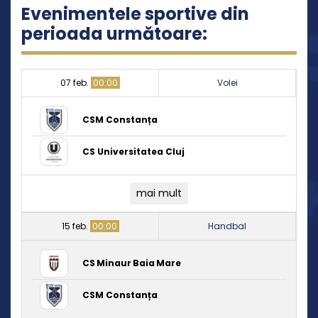
Evenimentele sportive din
perioada următoare:
07 feb.
00:00
Volei
CSM Constanța
CS Universitatea Cluj
mai mult
15 feb.
00:00
Handbal
CS Minaur Baia Mare
CSM Constanța