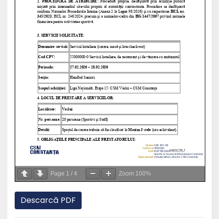
Page
1
/
4
Zoom
100%
Descarcă PDF