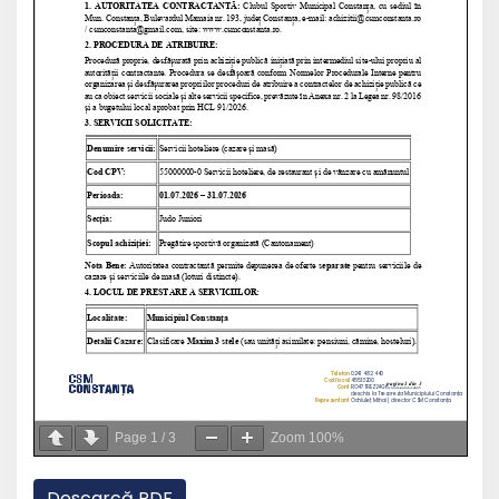
Page
1
/
3
Zoom
100%
Descarcă PDF