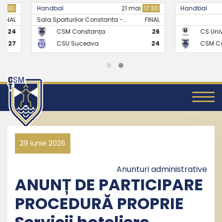
Handbal
21 mai
17:30
Handbal
Sala Sporturilor Constanta -..
FINAL
CSM Constanța
26
CS Universitate
CSU Suceava
24
CSM Constanț
29 iunie 2026
Anunturi administrative
ANUNȚ DE PARTICIPARE
PROCEDURĂ PROPRIE