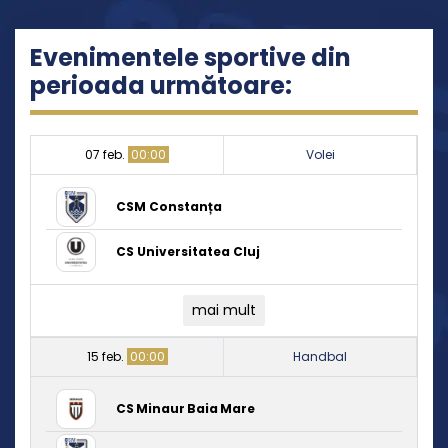
Evenimentele sportive din
perioada următoare:
07 feb.
00:00
Volei
CSM Constanța
CS Universitatea Cluj
mai mult
15 feb.
00:00
Handbal
CS Minaur Baia Mare