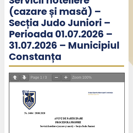
Servicii hoteliere
(cazare și masă) –
Secția Judo Juniori –
Perioada 01.07.2026 –
31.07.2026 – Municipiul
Constanța
Page
1
/
3
Zoom
100%