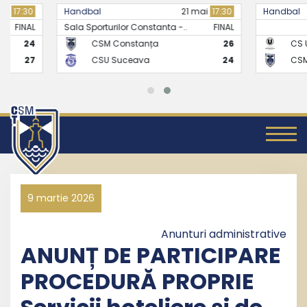
Handbal
21 mai
17:30
Handbal
Sala Sporturilor Constanta -..
FINAL
CSM Constanța
26
CS Universitate
CSU Suceava
24
CSM Constanț
9 martie 2026
Anunturi administrative
ANUNȚ DE PARTICIPARE
PROCEDURĂ PROPRIE