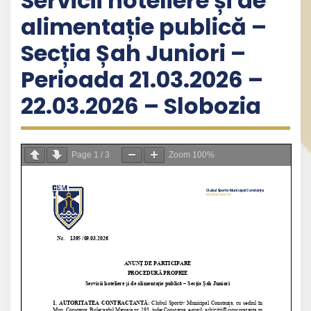
Servicii hoteliere și de
alimentație publică –
Secția Șah Juniori –
Perioada 21.03.2026 –
22.03.2026 – Slobozia
Page
1
/
3
Zoom
100%