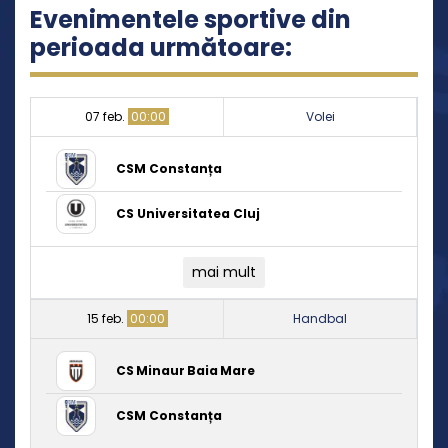
Evenimentele sportive din
perioada următoare:
07 feb.
00:00
Volei
CSM Constanța
CS Universitatea Cluj
mai mult
15 feb.
00:00
Handbal
CS Minaur Baia Mare
CSM Constanța