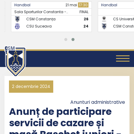
Handbal
21 mai
17:30
Handbal
Sala Sporturilor Constanta -..
FINAL
CSM Constanța
26
CS Universitate
CSU Suceava
24
CSM Constanț
2 decembrie 2024
Anunturi administrative
Anunț de participare
servicii de cazare și