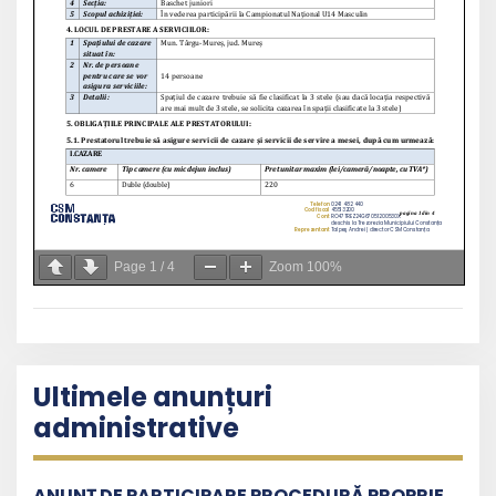
Page
1
/
4
Zoom
100%
Ultimele anunțuri
administrative
ANUNȚ DE PARTICIPARE PROCEDURĂ PROPRIE