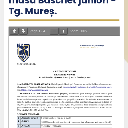
masă Baschet juniori -
Tg. Mureș.
Page
1
/
4
Zoom
100%