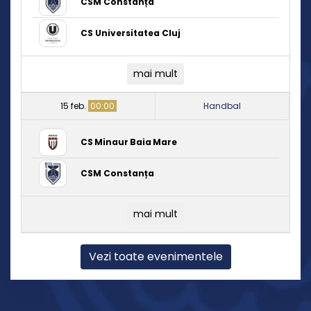
CSM Constanța
CS Universitatea Cluj
mai mult
15 feb.
00:00
Handbal
CS Minaur Baia Mare
CSM Constanța
mai mult
Vezi toate evenimentele