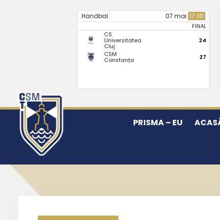
Handbal
07 mai
17:30
FINAL
CS
Universitatea
24
Cluj
CSM
27
Constanța
PRISMA – EU
ACAS