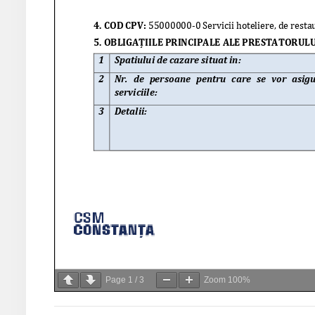
Page
1
/
3
Zoom
100%