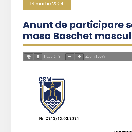
13 martie 2024
Anunt de participare se
masa Baschet masculi
Page
1
/
3
Zoom
100%