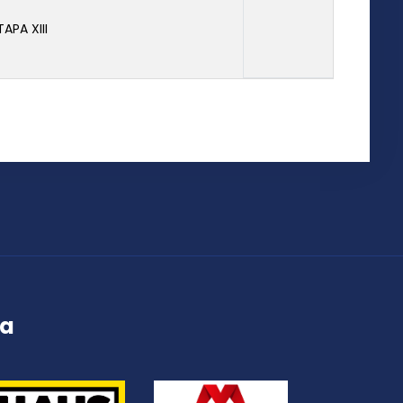
TAPA XIII
ța