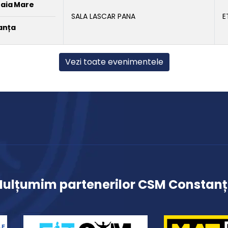
Baia Mare
SALA LASCAR PANA
E
anța
Vezi toate evenimentele
ulțumim partenerilor CSM Constan