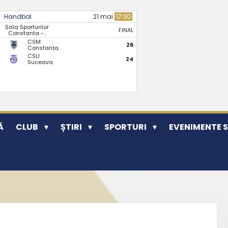
Handbal
21 mai
17:30
Sala Sporturilor
FINAL
Constanta -..
CSM
26
Constanța
CSU
24
Suceava
Ă
CLUB
ȘTIRI
SPORTURI
EVENIMENTE 