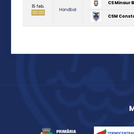
CS Minaur 
15 feb.
Handbal
00:00
CSM Const
M