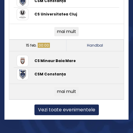
CSM Constanța
CS Universitatea Cluj
mai mult
15 feb.
00:00
Handbal
CS Minaur Baia Mare
CSM Constanța
mai mult
Vezi toate evenimentele