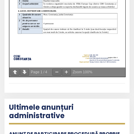
Page
1
/
4
Zoom
100%
Ultimele anunțuri
administrative
ANUNȚ DE PARTICIPARE PROCEDURĂ PROPRIE