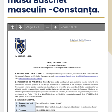
masă Baschet
masculin -Constanța.
Page
1
/
4
Zoom
100%