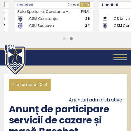
Handbal
21 mai
17:30
Handbal
Sala Sporturilor Constanta -..
FINAL
CSM Constanța
26
CS Universitate
CSU Suceava
24
CSM Constanț
7 noiembrie 2024
Anunturi administrative
Anunț de participare
servicii de cazare și