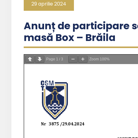
29 aprilie 2024
Anunț de participare se
masă Box – Brăila
Page
1
/
3
Zoom
100%