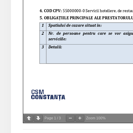
Page
1
/
3
Zoom
100%