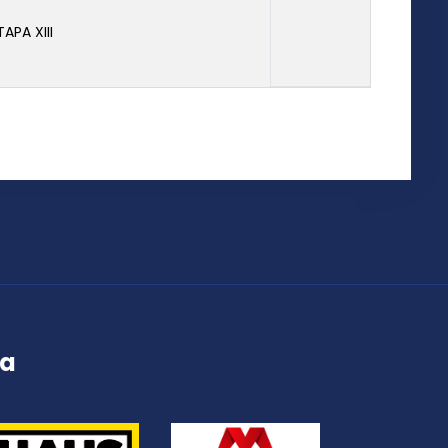
TAPA XIII
ța