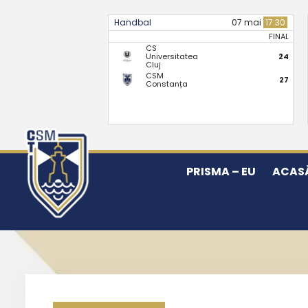
Handbal
07 mai
17:30
FINAL
CS
Universitatea
24
Cluj
CSM
27
Constanța
PRISMA – EU
ACAS