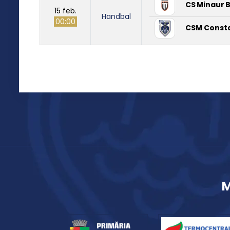
CS Minaur 
15 feb.
Handbal
00:00
CSM Const
M