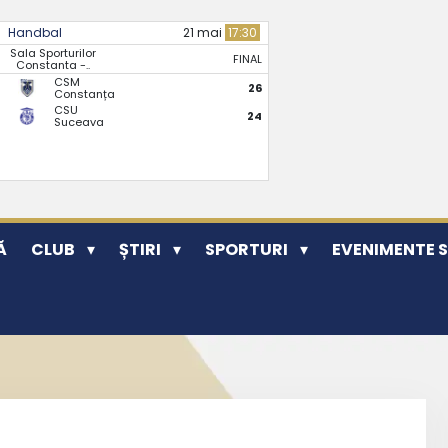
Handbal
21 mai
17:30
Sala Sporturilor
FINAL
Constanta -..
CSM
26
Constanța
CSU
24
Suceava
Ă
CLUB
ȘTIRI
SPORTURI
EVENIMENTE 