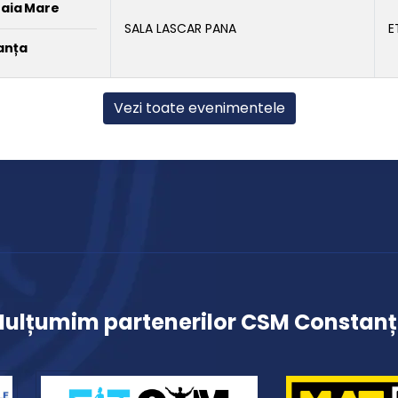
Baia Mare
SALA LASCAR PANA
E
anța
Vezi toate evenimentele
ulțumim partenerilor CSM Constan