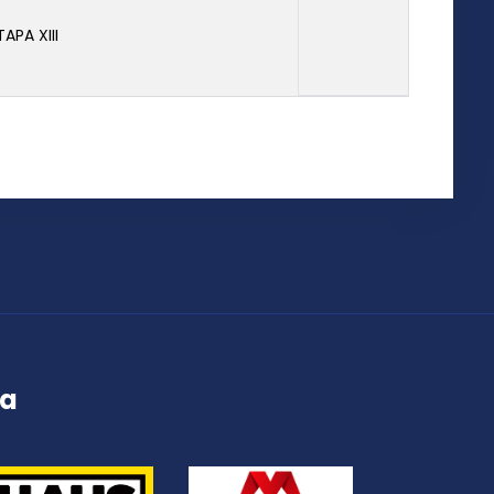
TAPA XIII
ța