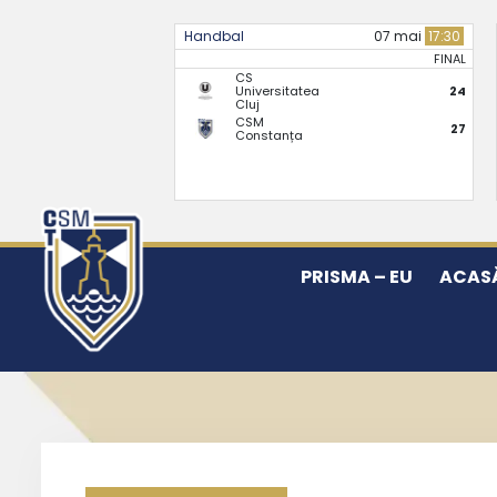
Handbal
07 mai
17:30
FINAL
CS
Universitatea
24
Cluj
CSM
27
Constanța
PRISMA – EU
ACAS