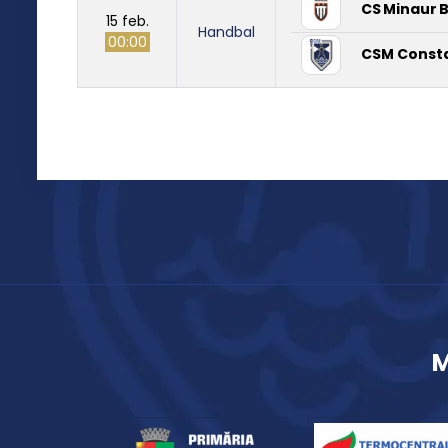
CS Minaur 
15 feb.
Handbal
00:00
CSM Const
M