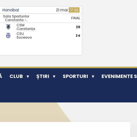
Handbal
21 mai
17:30
Sala Sporturilor
FINAL
Constanta -..
CSM
26
Constanța
CSU
24
Suceava
Ă
CLUB
ȘTIRI
SPORTURI
EVENIMENTE 