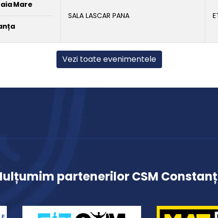
Baia Mare
SALA LASCAR PANA
E
anța
Vezi toate evenimentele
ulțumim partenerilor CSM Constan