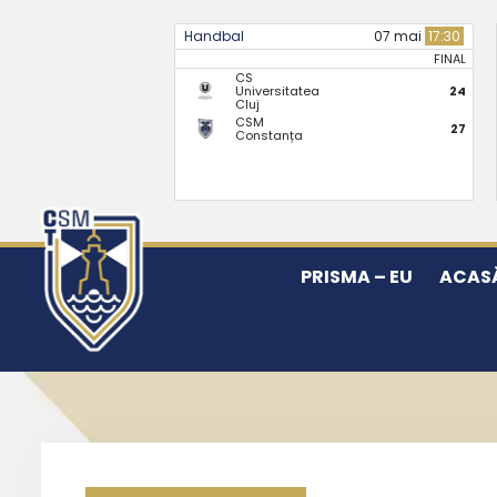
Handbal
07 mai
17:30
FINAL
CS
Universitatea
24
Cluj
CSM
27
Constanța
PRISMA – EU
ACAS