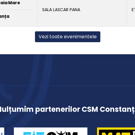
Baia Mare
SALA LASCAR PANA
E
anța
Vezi toate evenimentele
ulțumim partenerilor CSM Constan