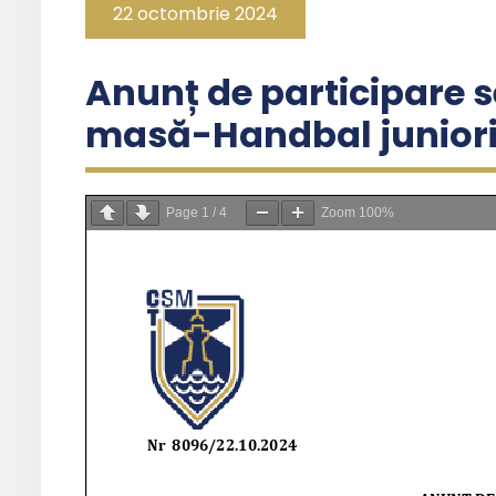
22 octombrie 2024
Anunț de participare se
masă-Handbal juniori
Page
1
/
4
Zoom
100%