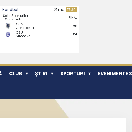
Handbal
21 mai
17:30
Sala Sporturilor
FINAL
Constanta -..
CSM
26
Constanța
CSU
24
Suceava
Ă
CLUB
ȘTIRI
SPORTURI
EVENIMENTE 