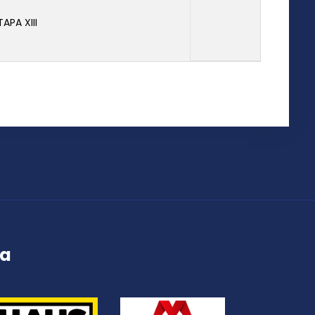
TAPA XIII
ța