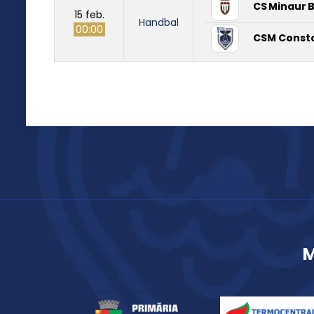
CS Minaur 
15 feb.
Handbal
00:00
CSM Const
M