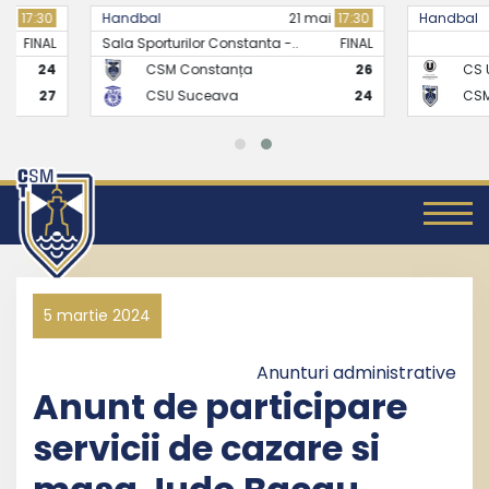
Handbal
21 mai
17:30
Handbal
Sala Sporturilor Constanta -..
FINAL
CSM Constanța
26
CS Universitate
CSU Suceava
24
CSM Constanț
5 martie 2024
Anunturi administrative
Anunt de participare
servicii de cazare si