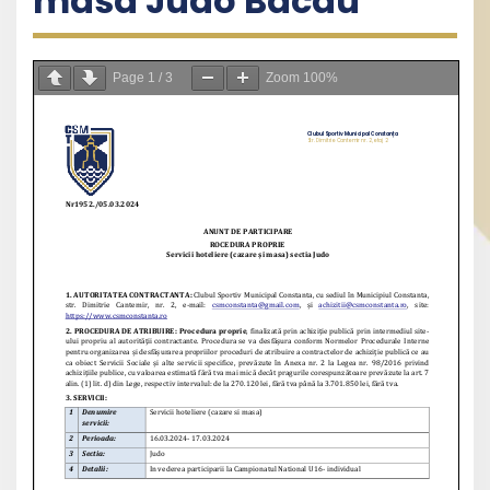
masa Judo Bacau
Page
1
/
3
Zoom
100%