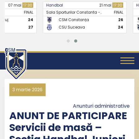
Handbal
21 mai
17:30
Handbal
Sala Sporturilor Constanta -..
FINAL
CSM Constanța
26
CS Universitate
CSU Suceava
24
CSM Constanț
3 martie 2026
Anunturi administrative
ANUNT DE PARTICIPARE
Servicii de masă –