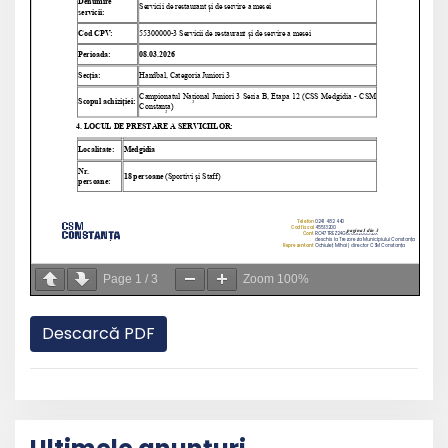
Page
1
/
3
Zoom
100%
Descarcă PDF