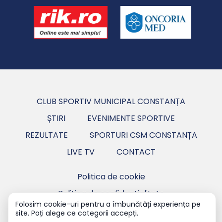
CLUB SPORTIV MUNICIPAL CONSTANȚA
ȘTIRI
EVENIMENTE SPORTIVE
REZULTATE
SPORTURI CSM CONSTANȚA
LIVE TV
CONTACT
Politica de cookie
Politica de confidentialitate
Folosim cookie-uri pentru a îmbunătăți experiența pe
site. Poți alege ce categorii accepți.
Copyright ©2026 CSM Constanța - Club Sportiv