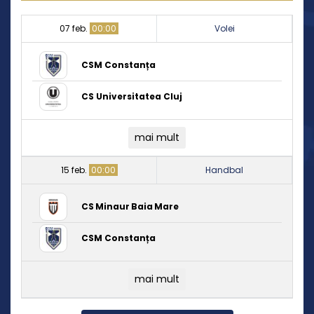
07 feb.
00:00
Volei
CSM Constanța
CS Universitatea Cluj
mai mult
15 feb.
00:00
Handbal
CS Minaur Baia Mare
CSM Constanța
mai mult