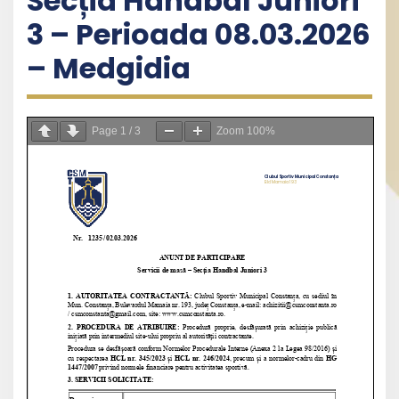
Secția Handbal Juniori
3 – Perioada 08.03.2026
– Medgidia
Page
1
/
3
Zoom
100%