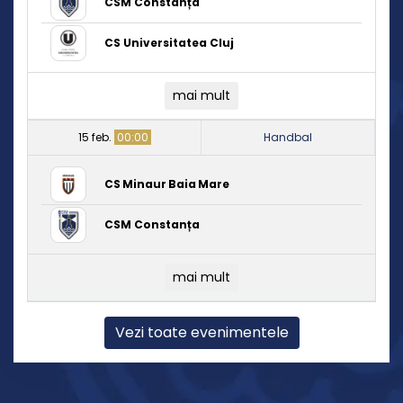
CSM Constanța
CS Universitatea Cluj
mai mult
15 feb.
00:00
Handbal
CS Minaur Baia Mare
CSM Constanța
mai mult
Vezi toate evenimentele