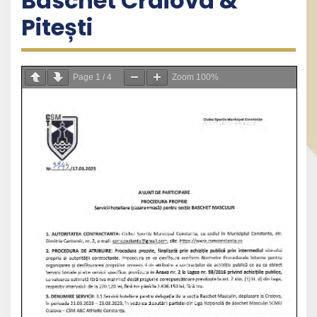
Baschet Craiova &
Pitești
Page
1
/
4
Zoom
100%