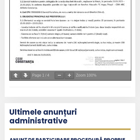
Page
1
/
4
Zoom
100%
Ultimele anunțuri
administrative
ANUNȚ DE PARTICIPARE PROCEDURĂ PROPRIE