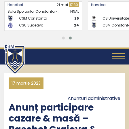
Handbal
21 mai
17:30
Handbal
Sala Sporturilor Constanta -..
FINAL
CSM Constanța
26
CS Universitate
CSU Suceava
24
CSM Constanț
17 martie 2023
Anunturi administrative
Anunț participare
cazare & masă –