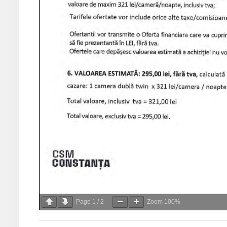
Page
1
/
2
Zoom
100%