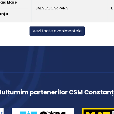
Baia Mare
SALA LASCAR PANA
E
anța
Vezi toate evenimentele
ulțumim partenerilor CSM Constan