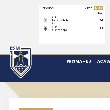
Handbal
07 mai
17:30
FINAL
CS
Universitatea
24
Cluj
CSM
27
Constanța
PRISMA – EU
ACAS