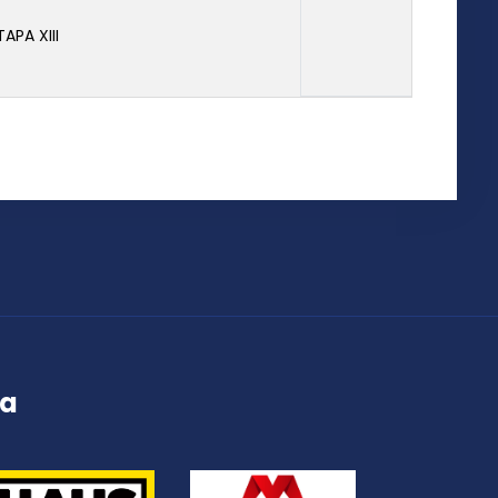
TAPA XIII
ța