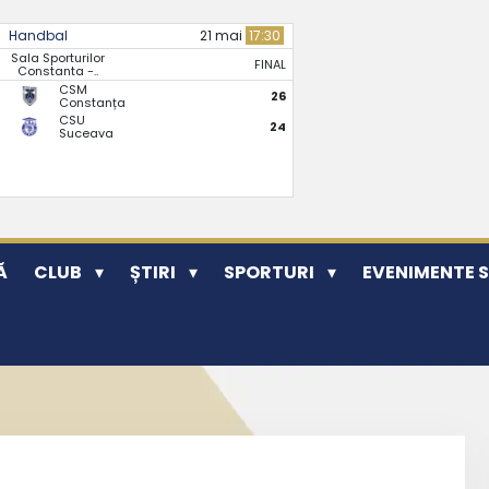
Handbal
21 mai
17:30
Sala Sporturilor
FINAL
Constanta -..
CSM
26
Constanța
CSU
24
Suceava
Ă
CLUB
ȘTIRI
SPORTURI
EVENIMENTE 