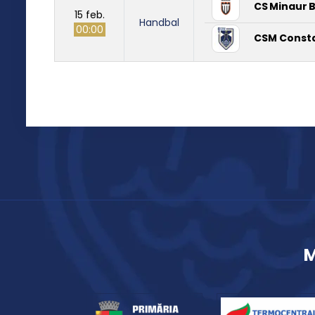
CS Minaur 
15 feb.
Handbal
00:00
CSM Const
M