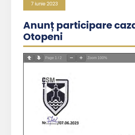
7 iunie 2023
Anunț participare caz
Otopeni
Page
1
/
2
Zoom
100%