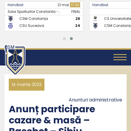
Handbal
21 mai
17:30
Handbal
Sala Sporturilor Constanta -..
FINAL
CSM Constanța
26
CS Universitate
CSU Suceava
24
CSM Constanț
14 martie 2023
Anunturi administrative
Anunț participare
cazare & masă –