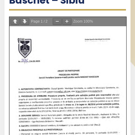
Baschet – Sibiu
Page
1
/
2
Zoom
100%