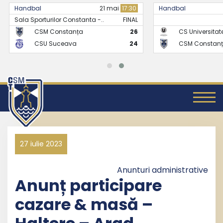
Handbal
21 mai
17:30
Handbal
Sala Sporturilor Constanta -..
FINAL
CSM Constanța
26
CS Universitate
CSU Suceava
24
CSM Constanț
27 iulie 2023
Anunturi administrative
Anunț participare
cazare & masă –