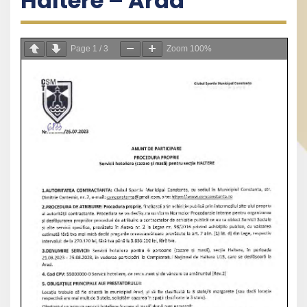
Haltere – Arad
Page
1
/
3
Zoom
100%