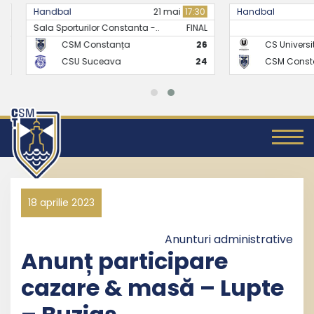
Handbal
21 mai
17:30
Handbal
Sala Sporturilor Constanta -..
FINAL
CSM Constanța
26
CS Universitate
CSU Suceava
24
CSM Constanț
18 aprilie 2023
Anunturi administrative
Anunț participare
cazare & masă – Lupte