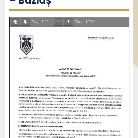
– Buziaș
Page
1
/
2
Zoom
100%