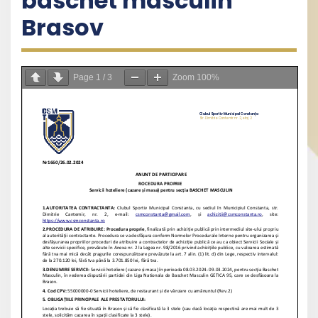
baschet masculin
Brasov
Page
1
/
3
Zoom
100%