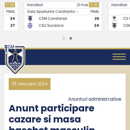
Handbal
21 mai
17:30
Handbal
Sala Sporturilor Constanta -..
FINAL
CSM Constanța
26
CS Universitate
CSU Suceava
24
CSM Constanț
26 februarie 2024
Anunturi administrative
Anunt participare
cazare si masa