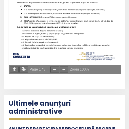
Page
1
/
3
Zoom
100%
Ultimele anunțuri
administrative
ANUNȚ DE PARTICIPARE PROCEDURĂ PROPRIE