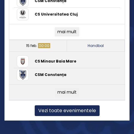
CSM Constanța
CS Universitatea Cluj
mai mult
15 feb.
00:00
Handbal
CS Minaur Baia Mare
CSM Constanța
mai mult
Vezi toate evenimentele