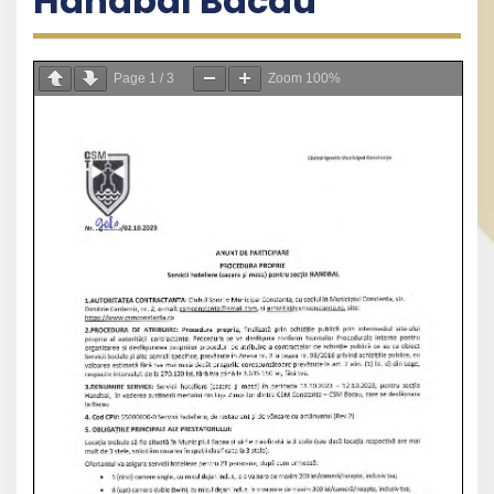
Handbal Bacau
Page
1
/
3
Zoom
100%