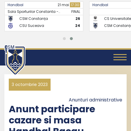
Handbal
21 mai
17:30
Handbal
Sala Sporturilor Constanta -..
FINAL
CSM Constanța
26
CS Universitate
CSU Suceava
24
CSM Constanț
3 octombrie 2023
Anunturi administrative
Anunt participare
cazare si masa