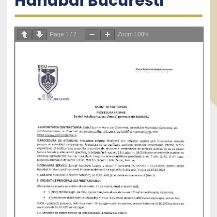
Handbal Bucuresti
Page
1
/
2
Zoom
100%