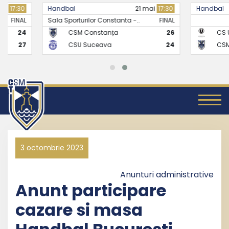
Handbal
21 mai
17:30
Handbal
Sala Sporturilor Constanta -..
FINAL
CSM Constanța
26
CS Universitate
CSU Suceava
24
CSM Constanț
3 octombrie 2023
Anunturi administrative
Anunt participare
cazare si masa