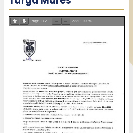
Targu Mures
Page
1
/
2
Zoom
100%