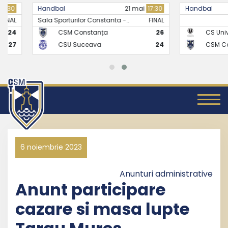
Handbal
21 mai
17:30
Handbal
Sala Sporturilor Constanta -..
FINAL
CSM Constanța
26
CS Universitate
CSU Suceava
24
CSM Constanț
6 noiembrie 2023
Anunturi administrative
Anunt participare
cazare si masa lupte