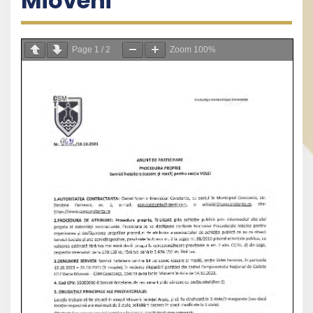
Mioveni
Page
1
/
2
Zoom
100%