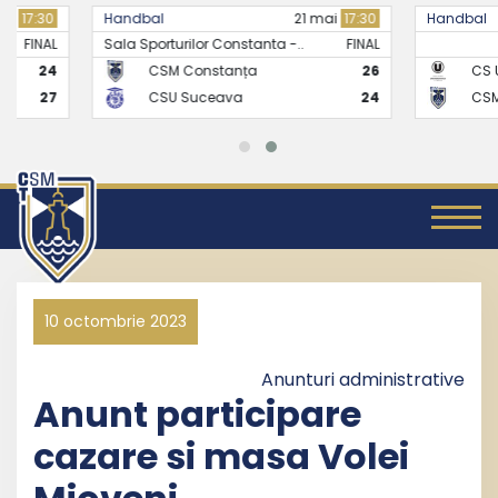
Handbal
21 mai
17:30
Handbal
Sala Sporturilor Constanta -..
FINAL
CSM Constanța
26
CS Universitate
CSU Suceava
24
CSM Constanț
10 octombrie 2023
Anunturi administrative
Anunt participare
cazare si masa Volei