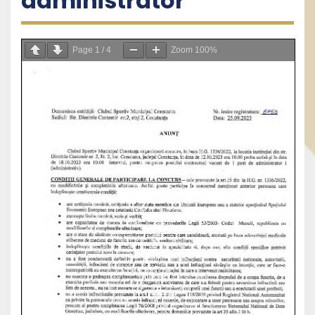
administrator
Page
1
/
4
Zoom
100%