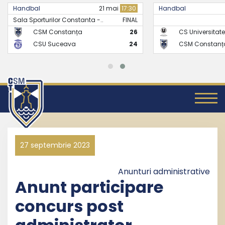
Handbal
21 mai
17:30
Handbal
Sala Sporturilor Constanta -..
FINAL
CSM Constanța
26
CS Universitate
CSU Suceava
24
CSM Constanț
27 septembrie 2023
Anunturi administrative
Anunt participare
concurs post