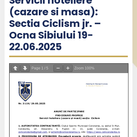
Servicii hoteliere
(cazare si masa):
Sectia Ciclism jr. –
Ocna Sibiului 19-
22.06.2025
Page
1
/
5
Zoom
100%