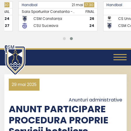
Handbal
21 mai
17:30
Handbal
Sala Sporturilor Constanta -..
FINAL
CSM Constanța
26
CS Universitate
CSU Suceava
24
CSM Constanț
29 mai 2025
Anunturi administrative
ANUNT PARTICIPARE
PROCEDURA PROPRIE