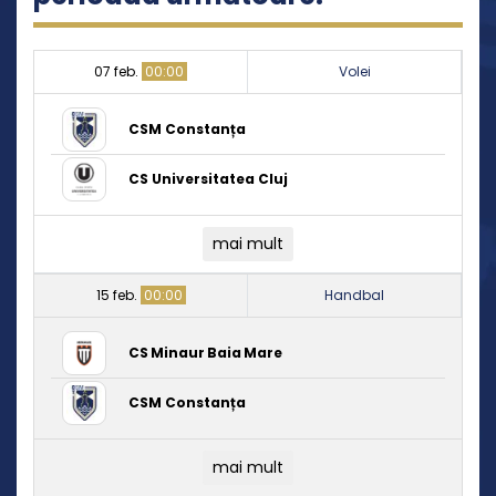
07 feb.
00:00
Volei
CSM Constanța
CS Universitatea Cluj
mai mult
15 feb.
00:00
Handbal
CS Minaur Baia Mare
CSM Constanța
mai mult