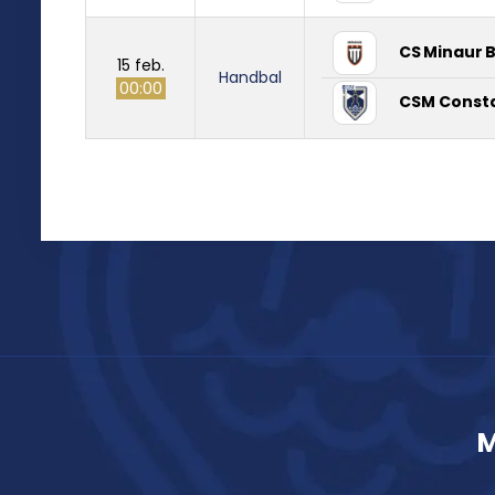
CS Minaur 
15 feb.
Handbal
00:00
CSM Const
M