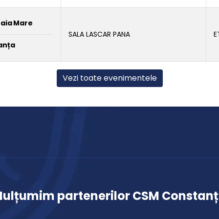
Baia Mare
SALA LASCAR PANA
E
anța
Vezi toate evenimentele
ulțumim partenerilor CSM Constan