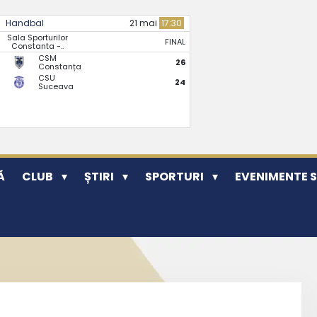
Handbal
21 mai
17:30
Sala Sporturilor
FINAL
Constanta -..
CSM
26
Constanța
CSU
24
Suceava
Ă
CLUB
ȘTIRI
SPORTURI
EVENIMENTE 