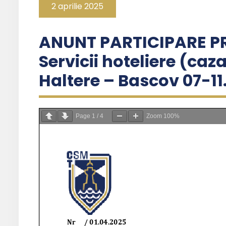
2 aprilie 2025
ANUNT PARTICIPARE P
Servicii hoteliere (caz
Haltere – Bascov 07-11
Page
1
/
4
Zoom
100%