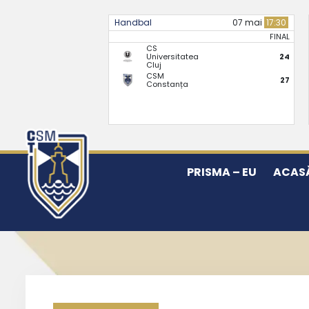
Handbal
07 mai
17:30
FINAL
CS
Universitatea
24
Cluj
CSM
27
Constanța
PRISMA – EU
ACAS