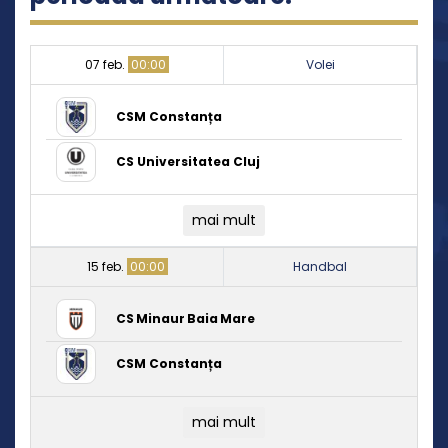
07 feb.
00:00
Volei
CSM Constanța
CS Universitatea Cluj
mai mult
15 feb.
00:00
Handbal
CS Minaur Baia Mare
CSM Constanța
mai mult