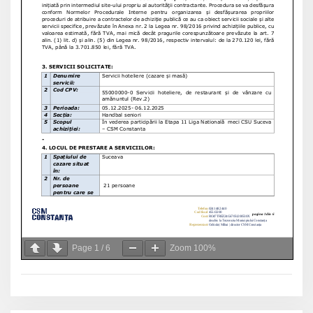
Page
1
/
6
Zoom
100%