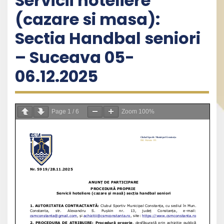
Servicii hoteliere
(cazare si masa):
Sectia Handbal seniori
– Suceava 05-
06.12.2025
Page
1
/
6
Zoom
100%