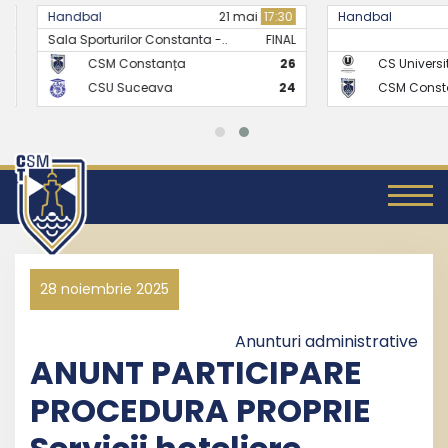
Handbal
21 mai
17:30
Handbal
Sala Sporturilor Constanta -..
FINAL
CSM Constanța
26
CS Universitate
CSU Suceava
24
CSM Constanț
28 noiembrie 2025
Anunturi administrative
ANUNT PARTICIPARE
PROCEDURA PROPRIE