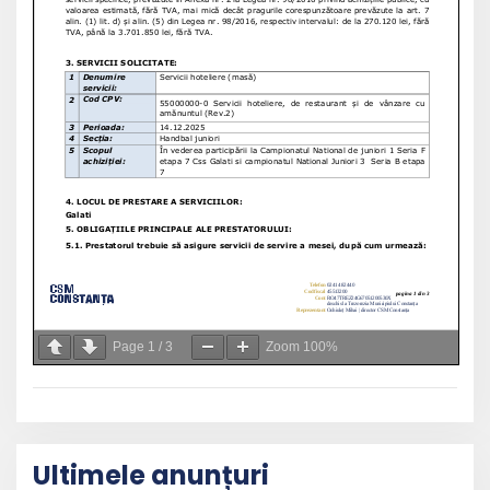
Page
1
/
3
Zoom
100%
Ultimele anunțuri