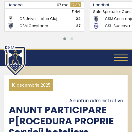
Handbal
21 mai
17:30
Handbal
Sala Sporturilor Constanta -..
FINAL
CSM Constanța
26
CS Universitate
CSU Suceava
24
CSM Constanț
10 decembrie 2025
Anunturi administrative
ANUNT PARTICIPARE
P[ROCEDURA PROPRIE