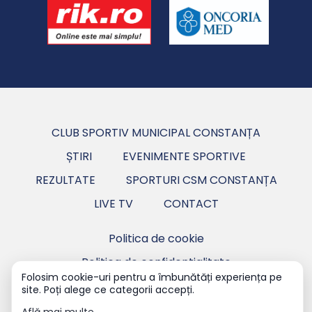
CLUB SPORTIV MUNICIPAL CONSTANȚA
ȘTIRI
EVENIMENTE SPORTIVE
REZULTATE
SPORTURI CSM CONSTANȚA
LIVE TV
CONTACT
Politica de cookie
Politica de confidentialitate
Folosim cookie-uri pentru a îmbunătăți experiența pe
site. Poți alege ce categorii accepți.
Copyright ©2026 CSM Constanța - Club Sportiv
Municipal Constanța.