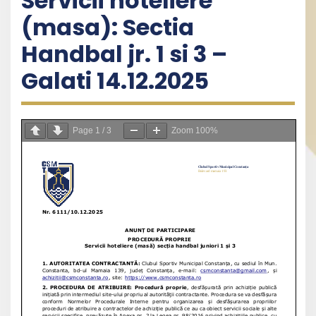
Servicii hoteliere
(masa): Sectia
Handbal jr. 1 si 3 –
Galati 14.12.2025
Page
1
/
3
Zoom
100%