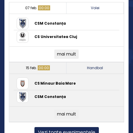
07 feb.
00:00
Volei
CSM Constanța
CS Universitatea Cluj
mai mult
15 feb.
00:00
Handbal
CS Minaur Baia Mare
CSM Constanța
mai mult
Vezi toate evenimentele