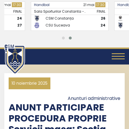
Handbal
21 mai
17:30
Handbal
Sala Sporturilor Constanta -..
FINAL
CSM Constanța
26
CS Universitate
CSU Suceava
24
CSM Constanț
10 noiembrie 2025
Anunturi administrative
ANUNT PARTICIPARE
PROCEDURA PROPRIE