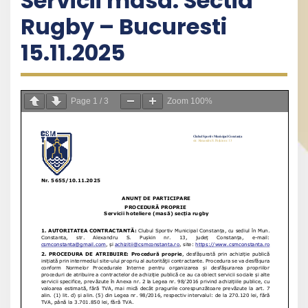
Servicii masa: Sectia
Rugby – Bucuresti
15.11.2025
Page
1
/
3
Zoom
100%