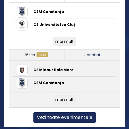
CSM Constanța
CS Universitatea Cluj
mai mult
15 feb.
00:00
Handbal
CS Minaur Baia Mare
CSM Constanța
mai mult
Vezi toate evenimentele