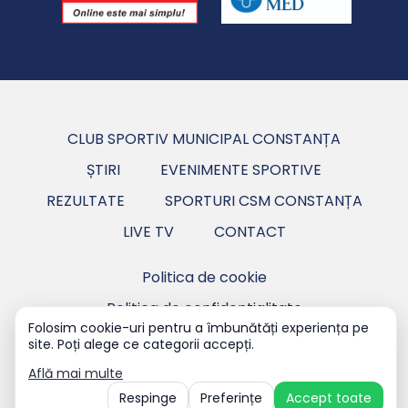
CLUB SPORTIV MUNICIPAL CONSTANȚA
ȘTIRI
EVENIMENTE SPORTIVE
REZULTATE
SPORTURI CSM CONSTANȚA
LIVE TV
CONTACT
Politica de cookie
Politica de confidentialitate
Folosim cookie-uri pentru a îmbunătăți experiența pe
site. Poți alege ce categorii accepți.
Copyright ©2026 CSM Constanța - Club Sportiv
Municipal Constanța.
Află mai multe
Respinge
Preferințe
Accept toate