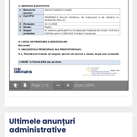
Page
1
/
3
Zoom
100%
Ultimele anunțuri
administrative