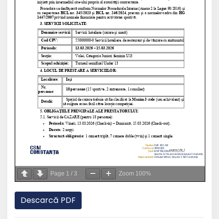
Page
1
/
3
Zoom
100%
Descarcă PDF