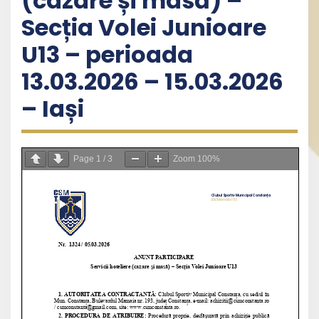
(cazare și masă) –
Secția Volei Junioare
U13 – perioada
13.03.2026 – 15.03.2026
– Iași
Page
1
/
3
Zoom
100%