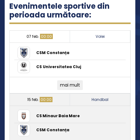
Evenimentele sportive din
perioada următoare:
07 feb.
00:00
Volei
CSM Constanța
CS Universitatea Cluj
mai mult
15 feb.
00:00
Handbal
CS Minaur Baia Mare
CSM Constanța