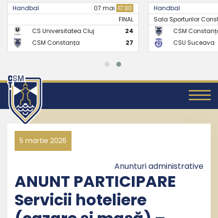
Handbal
21 mai
17:30
Handbal
Sala Sporturilor Constanta -..
FINAL
CSM Constanța
26
CS Universitate
CSU Suceava
24
CSM Constanț
5 martie 2026
Anunturi administrative
ANUNT PARTICIPARE
Servicii hoteliere