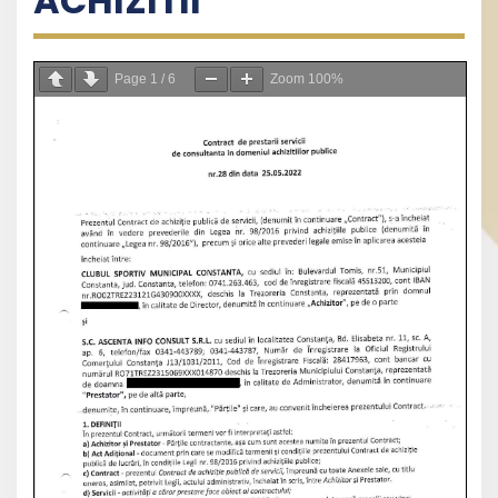
ACHIZITII
Page
1
/
6
Zoom
100%