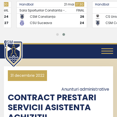
Handbal
21 mai
17:30
Handbal
Sala Sporturilor Constanta -..
FINAL
CSM Constanța
26
CS Universitate
CSU Suceava
24
CSM Constanț
31 decembrie 2022
Anunturi administrative
CONTRACT PRESTARI
SERVICII ASISTENTA