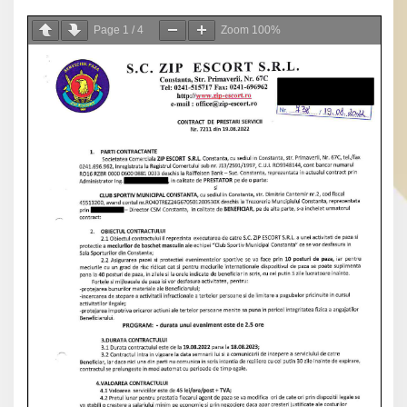
Page
1
/
4
Zoom
100%