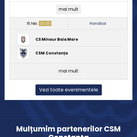
mai mult
15 feb.
00:00
Handbal
CS Minaur Baia Mare
CSM Constanța
mai mult
Vezi toate evenimentele
Mulțumim partenerilor CSM