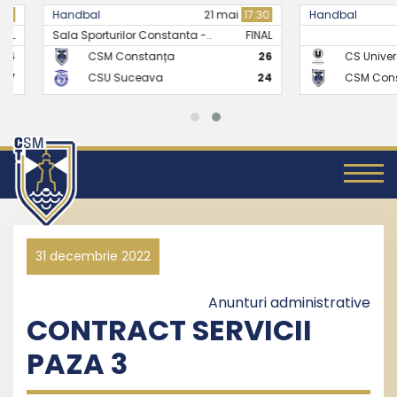
Handbal
21 mai
17:30
Handbal
Sala Sporturilor Constanta -..
FINAL
CSM Constanța
26
CS Universitate
CSU Suceava
24
CSM Constanț
31 decembrie 2022
Anunturi administrative
CONTRACT SERVICII
PAZA 3